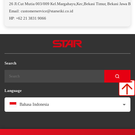
26 Jl.Cut Mutia 003/009 Kel.Margahayu,Kec,Bekasi Timur, Bekasi Jawa Bar
Email: customerservice@starseiki.co.id
HP: +62 21 3831 9066
Search
Language
Bahasa Indonesia