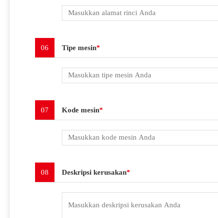
06
Tipe mesin
*
07
Kode mesin
*
08
Deskripsi kerusakan
*