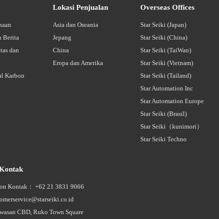
Lokasi Penjualan
Overseas Offices
ahaan
Asia dan Oseania
Star Seiki (Japan)
 Berita
Jepang
Star Seiki (China)
tas dan
China
Star Seiki (TaiWan)
Eropa dan Amerika
Star Seiki (Vietnam)
ral Karbon
Star Seiki (Tailand)
Star Automation Inc
Star Automation Europe
Star Seiki (Brasil)
Star Seiki（kunimori）
Star Seiki Techno
 Kontak
on Kontak： +62 21 3831 9066
merservice@starseiki.co.id
wasan CBD, Ruko Town Square