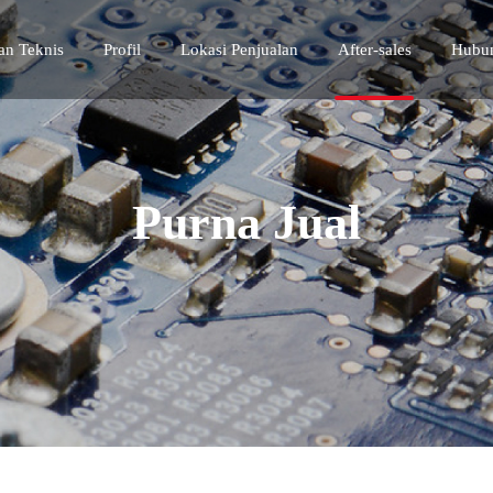
n Teknis
Profil
Lokasi Penjualan
After-sales
Hubu
Purna Jual