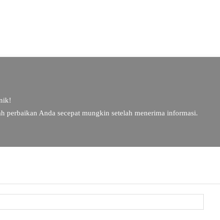
nik!
ah perbaikan Anda secepat mungkin setelah menerima informasi.