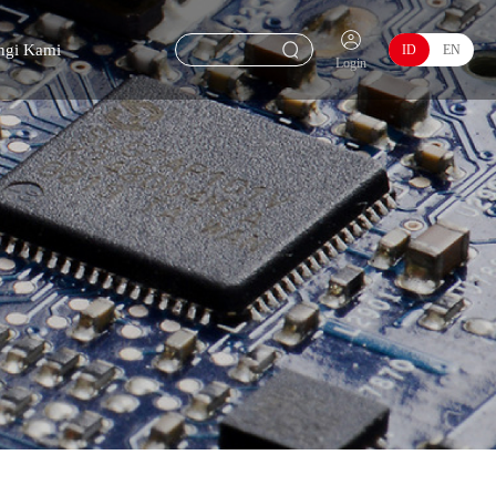
ngi Kami
ID
EN
Login