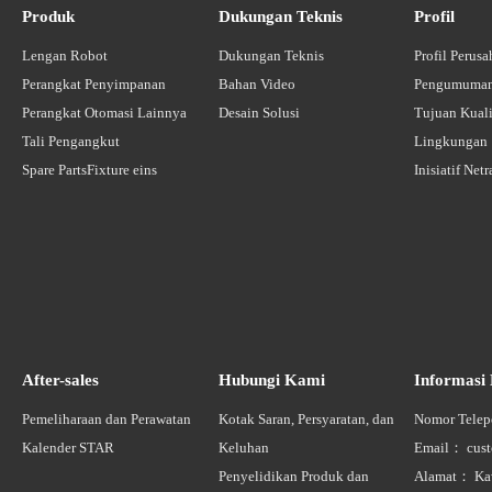
Produk
Dukungan Teknis
Profil
Lengan Robot
Dukungan Teknis
Profil Perus
Perangkat Penyimpanan
Bahan Video
Pengumuman
Perangkat Otomasi Lainnya
Desain Solusi
Tujuan Kuali
Tali Pengangkut
Lingkungan
Spare PartsFixture eins
Inisiatif Net
After-sales
Hubungi Kami
Informasi
Pemeliharaan dan Perawatan
Kotak Saran, Persyaratan, dan
Nomor Telep
Kalender STAR
Keluhan
Email： custo
Penyelidikan Produk dan
Alamat： Ka