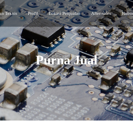
n Teknis
Profil
Lokasi Penjualan
After-sales
Hubu
Purna Jual