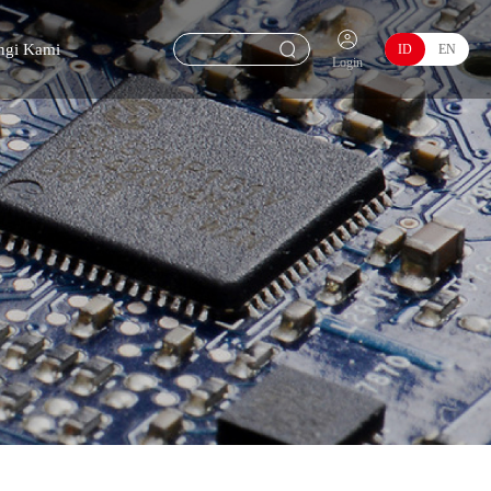
ngi Kami
ID
EN
Login