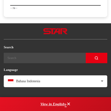
Search
Language
Bahasa Indonesia
×
View in English